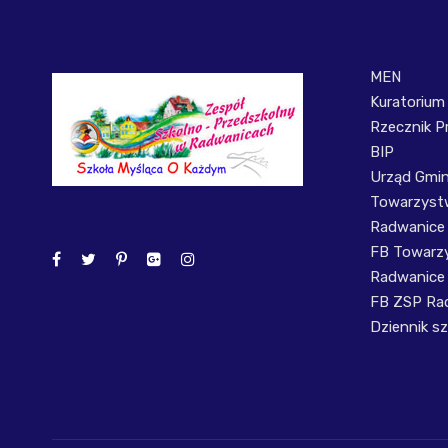
MEN
Kuratorium
Rzecznik P
BIP
Urząd Gmi
Towarzystw
Radwanice
FB Towarzy
Radwanice
FB ZSP Ra
Dziennik sz