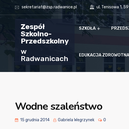
sekretariat@zsp.radwanice.pl
ul. Tenisowa 1, 5
Zespół
SZKOŁA
PRZEDS
Szkolno-
Przedszkolny
w
EDUKACJA ZDROWOTN
Radwanicach
Wodne szaleństwo
15 grudnia 2014
Gabriela Wegrzynek
0