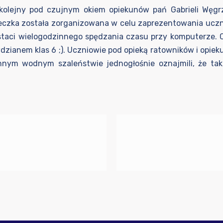
z kolejny pod czujnym okiem opiekunów pań Gabrieli Węg
eczka została zorganizowana w celu zaprezentowania ucz
postaci wielogodzinnego spędzania czasu przy komputerze.
dzianem klas 6 ;). Uczniowie pod opieką ratowników i opie
innym wodnym szaleństwie jednogłośnie oznajmili, że ta