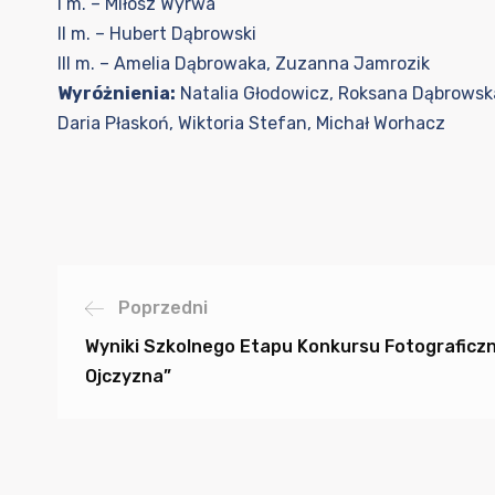
I m. – Miłosz Wyrwa
II m. – Hubert Dąbrowski
III m. – Amelia Dąbrowaka, Zuzanna Jamrozik
Wyróżnienia:
Natalia Głodowicz, Roksana Dąbrowska
Daria Płaskoń, Wiktoria Stefan, Michał Worhacz
Poprzedni
Wyniki Szkolnego Etapu Konkursu Fotograficz
Ojczyzna”