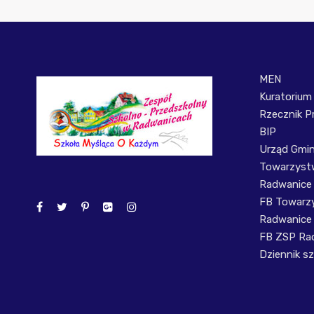
MEN
Kuratorium
Rzecznik P
BIP
Urząd Gmi
Towarzystw
Radwanice
FB Towarzy
Radwanice
FB ZSP Ra
Dziennik sz