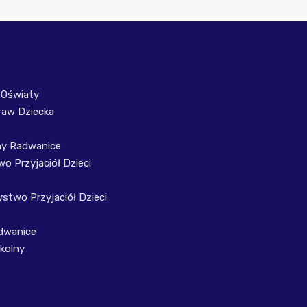
 Oświaty
raw Dziecka
ny Radwanice
o Przyjaciół Dzieci
stwo Przyjaciół Dzieci
dwanice
kolny