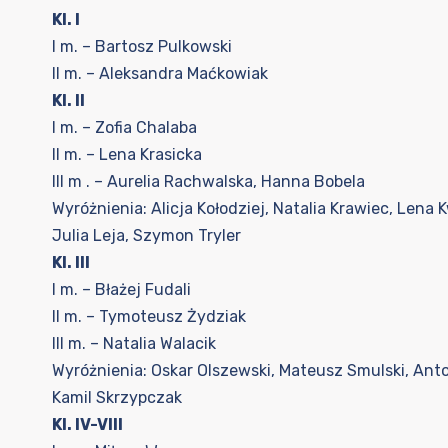
Kl. I
I m. – Bartosz Pulkowski
II m. – Aleksandra Maćkowiak
Kl. II
I m. – Zofia Chalaba
II m. – Lena Krasicka
III m . – Aurelia Rachwalska, Hanna Bobela
Wyróżnienia: Alicja Kołodziej, Natalia Krawiec, Lena 
Julia Leja, Szymon Tryler
Kl. III
I m. – Błażej Fudali
II m. – Tymoteusz Żydziak
III m. – Natalia Walacik
Wyróżnienia: Oskar Olszewski, Mateusz Smulski, Ant
Kamil Skrzypczak
Kl. IV-VIII