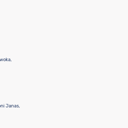
Kwoka,
oni Janas,