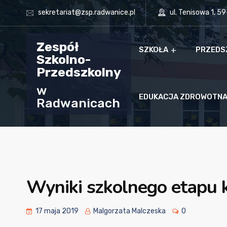
sekretariat@zsp.radwanice.pl
ul. Tenisowa 1, 5
Zespół
SZKOŁA
PRZEDS
Szkolno-
Przedszkolny
w
EDUKACJA ZDROWOTN
Radwanicach
Wyniki szkolnego etapu 
17 maja 2019
Malgorzata Malczeska
0