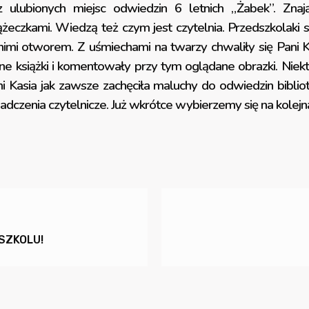
z ulubionych miejsc odwiedzin 6 letnich „Żabek”. Znaj
ążeczkami. Wiedzą też czym jest czytelnia. Przedszkolaki s
mi otworem. Z uśmiechami na twarzy chwaliły się Pani Kasi, 
e książki i komentowały przy tym oglądane obrazki. Niektó
i Kasia jak zawsze zachęciła maluchy do odwiedzin bibliot
czenia czytelnicze. Już wkrótce wybierzemy się na kolejn
SZKOLU!