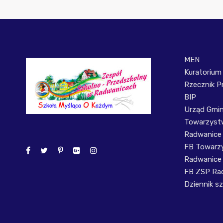
MEN
Kuratorium
Rzecznik P
BIP
Urząd Gmi
Towarzystw
Radwanice
FB Towarzy
Radwanice
FB ZSP Ra
Dziennik sz