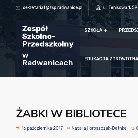
sekretariat@zsp.radwanice.pl
ul. Tenisowa 1, 5
Zespół
SZKOŁA
PRZEDS
Szkolno-
Przedszkolny
w
EDUKACJA ZDROWOTN
Radwanicach
ŻABKI W BIBLIOTECE
16 października 2017
Natalia Horoszczak-Bethke