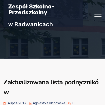
Zespół Szkolno-
Przedszkolny
w Radwanicach
Zaktualizowana lista podręcznikó
w
4 lipca 2013
Agnieszka Olchowska
0