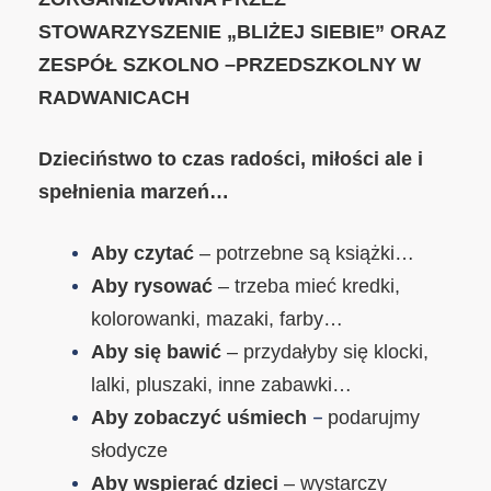
STOWARZYSZENIE „BLIŻEJ SIEBIE” ORAZ
ZESPÓŁ SZKOLNO –PRZEDSZKOLNY W
RADWANICACH
Dzieciństwo to czas radości, miłości ale i
spełnienia marzeń…
Aby czytać
– potrzebne są książki…
Aby rysować
– trzeba mieć kredki,
kolorowanki, mazaki, farby…
Aby się bawić
– przydałyby się klocki,
lalki, pluszaki, inne zabawki…
–
Aby zobaczyć uśmiech
podarujmy
słodycze
Aby wspierać dzieci
– wystarczy