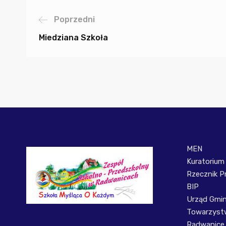
Poprzedni
Miedziana Szkoła
MEN
Kuratorium
Rzecznik P
BIP
Urząd Gmi
Towarzystw
Radwanice