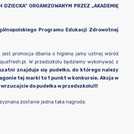
H DZIECKA” ORGANIZOWANYM PRZEZ „AKADEMIĘ
Ogólnopolskiego Programu Edukacji Zdrowotnej
i jest promocja dbania o higienę jamy ustnej wśród
uafresh.pl
. W przedszkolu będziemy wykonywać z
szatni znajduje się pudełko, do którego należy
gonie tej marki to 1 punkt w konkursie. Akcja w
 wrzucajcie do pudełka w przedszkolu!!!
zyznana zostanie jedna taka nagroda: