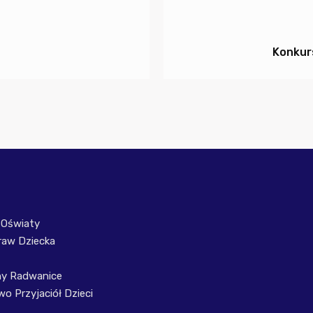
Konkur
 Oświaty
raw Dziecka
ny Radwanice
o Przyjaciół Dzieci