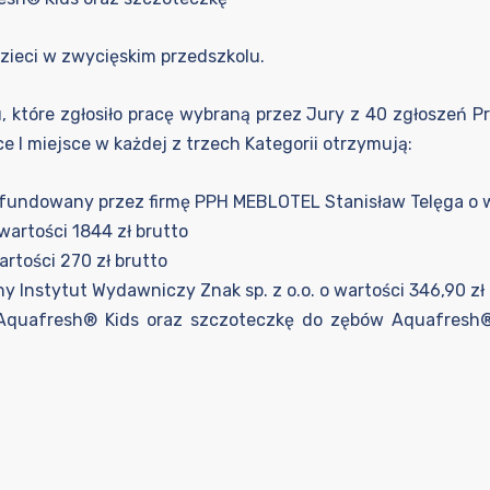
dzieci w zwycięskim przedszkolu.
 które zgłosiło pracę wybraną przez Jury z 40 zgłoszeń P
e I miejsce w każdej z trzech Kategorii otrzymują:
fundowany przez firmę PPH MEBLOTEL Stanisław Telęga o w
wartości 1844 zł brutto
rtości 270 zł brutto
 Instytut Wydawniczy Znak sp. z o.o. o wartości 346,90 zł
quafresh® Kids oraz szczoteczkę do zębów Aquafresh® K