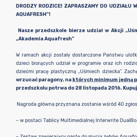
DRODZY RODZICE! ZAPRASZAMY DO UDZIAŁU W
AQUAFRESH”!
Nasze przedszkole bierze udział w Akcji „Uś
„Akademia Aquafresh”
W ramach akcji zostały dostarczone Państwu ulotki
dzieci biorących udział w programie oraz ich rodzi
dziećmi pracę plastyczną „Uśmiech dziecka”. Zac
wrzucać paragony, na
których minimum jedną p
przedszkolu potrwa do 28 listopada 2016. Kupujc
Nagroda główna przyznana zostanie wśród 40 zgłosz
– w postaci Tablicy Multimedialnej Interwrite DualB
– Zestaw zawierający pastę do mycia zębów Aquafr