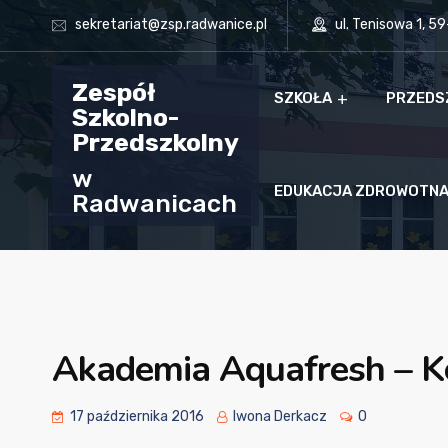
sekretariat@zsp.radwanice.pl
ul. Tenisowa 1, 5
Zespół
SZKOŁA
PRZEDS
Szkolno-
Przedszkolny
w
EDUKACJA ZDROWOTN
Radwanicach
Akademia Aquafresh – K
17 października 2016
Iwona Derkacz
0