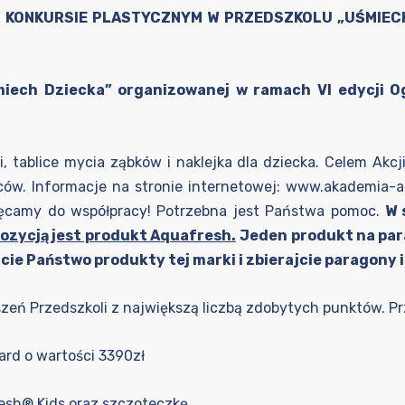
 KONKURSIE PLASTYCZNYM W PRZEDSZKOLU „UŚMIEC
miech Dziecka” organizowanej w ramach VI edycji 
, tablice mycia ząbków i naklejka dla dziecka. Celem Akcj
ców. Informacje na stronie internetowej:
www.akademia-aq
hęcamy do współpracy! Potrzebna jest Państwa pomoc.
W 
ozycją jest produkt Aquafresh.
Jeden produkt na para
ie Państwo produkty tej marki i zbierajcie paragony i
eń Przedszkoli z największą liczbą zdobytych punktów. Pr
oard o wartości 3390zł
esh® Kids oraz szczoteczkę