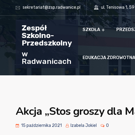
sekretariat@zsp.radwanice.pl
ul. Tenisowa 1, 5
Zespół
SZKOŁA
PRZEDS
Szkolno-
Przedszkolny
w
EDUKACJA ZDROWOTN
Radwanicach
Akcja „Stos groszy dla M
15 października 2021
Izabela Jokiel
0