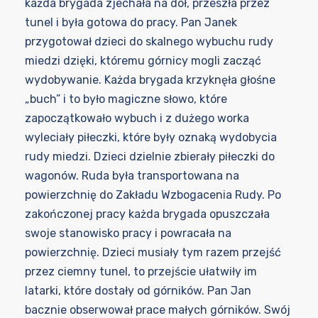
każda brygada zjechała na dół, przeszła przez
tunel i była gotowa do pracy. Pan Janek
przygotował dzieci do skalnego wybuchu rudy
miedzi dzięki, któremu górnicy mogli zacząć
wydobywanie. Każda brygada krzyknęła głośne
„buch” i to było magiczne słowo, które
zapoczątkowało wybuch i z dużego worka
wyleciały piłeczki, które były oznaką wydobycia
rudy miedzi. Dzieci dzielnie zbierały piłeczki do
wagonów. Ruda była transportowana na
powierzchnię do Zakładu Wzbogacenia Rudy. Po
zakończonej pracy każda brygada opuszczała
swoje stanowisko pracy i powracała na
powierzchnię. Dzieci musiały tym razem przejść
przez ciemny tunel, to przejście ułatwiły im
latarki, które dostały od górników. Pan Jan
bacznie obserwował prace małych górników. Swój