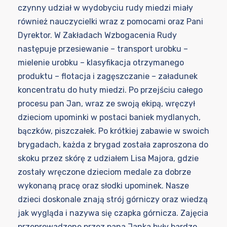
czynny udział w wydobyciu rudy miedzi miały
również nauczycielki wraz z pomocami oraz Pani
Dyrektor. W Zakładach Wzbogacenia Rudy
następuje przesiewanie – transport urobku –
mielenie urobku – klasyfikacja otrzymanego
produktu – flotacja i zagęszczanie – załadunek
koncentratu do huty miedzi. Po przejściu całego
procesu pan Jan, wraz ze swoją ekipą, wręczył
dzieciom upominki w postaci baniek mydlanych,
bączków, piszczałek. Po krótkiej zabawie w swoich
brygadach, każda z brygad została zaproszona do
skoku przez skórę z udziałem Lisa Majora, gdzie
zostały wręczone dzieciom medale za dobrze
wykonaną pracę oraz słodki upominek. Nasze
dzieci doskonale znają strój górniczy oraz wiedzą
jak wygląda i nazywa się czapka górnicza. Zajęcia
przeprowadzone przez pana Janka były bardzo