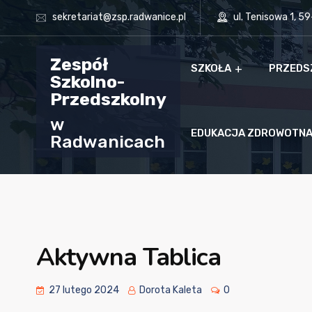
sekretariat@zsp.radwanice.pl
ul. Tenisowa 1, 5
Zespół
SZKOŁA
PRZEDS
Szkolno-
Przedszkolny
w
EDUKACJA ZDROWOTN
Radwanicach
Aktywna Tablica
27 lutego 2024
Dorota Kaleta
0