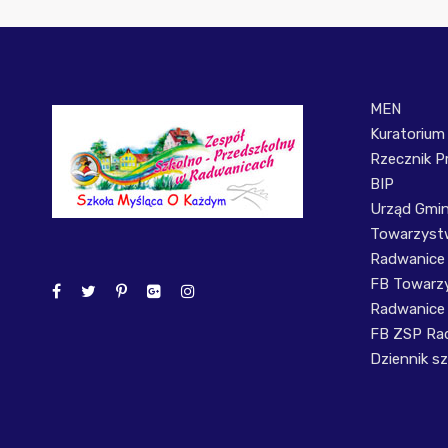
MEN
Kuratorium
Rzecznik P
BIP
Urząd Gmi
Towarzystw
Radwanice
FB Towarzy
Radwanice
FB ZSP Ra
Dziennik sz