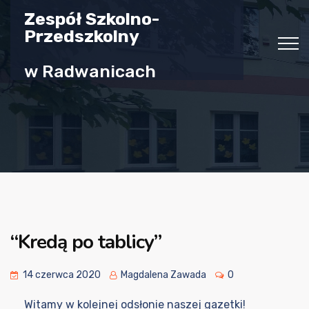
Zespół Szkolno-
Przedszkolny
w Radwanicach
“Kredą po tablicy”
14 czerwca 2020
Magdalena Zawada
0
Witamy w kolejnej odsłonie naszej gazetki!