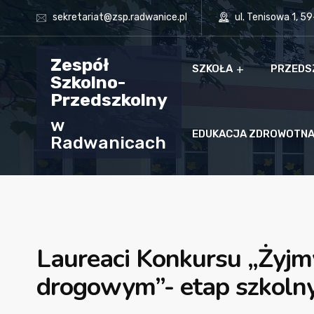
sekretariat@zsp.radwanice.pl
ul. Tenisowa 1, 5
Zespół
SZKOŁA
PRZEDS
Szkolno-
Przedszkolny
w
EDUKACJA ZDROWOTN
Radwanicach
Laureaci Konkursu „Żyjm
drogowym”- etap szkoln