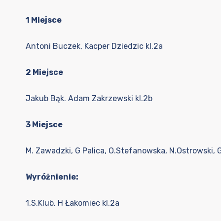
1 Miejsce
Antoni Buczek, Kacper Dziedzic kl.2a
2 Miejsce
Jakub Bąk. Adam Zakrzewski kl.2b
3 Miejsce
M. Zawadzki, G Palica, O.Stefanowska, N.Ostrowski, G
Wyróżnienie:
1.S.Klub, H Łakomiec kl.2a