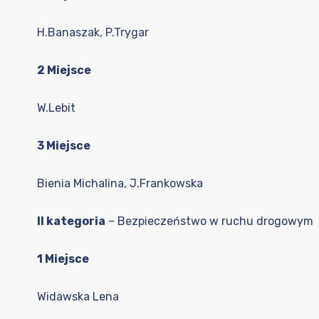
H.Banaszak, P.Trygar
2 Miejsce
W.Lebit
3 Miejsce
Bienia Michalina, J.Frankowska
II kategoria
– Bezpieczeństwo w ruchu drogowym
1 Miejsce
Widawska Lena