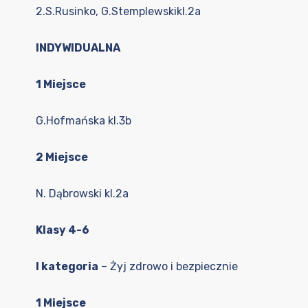
2.S.Rusinko, G.Stemplewskikl.2a
INDYWIDUALNA
1 Miejsce
G.Hofmańska kl.3b
2 Miejsce
N. Dąbrowski kl.2a
Klasy 4-6
I kategoria
– Żyj zdrowo i bezpiecznie
1 Miejsce