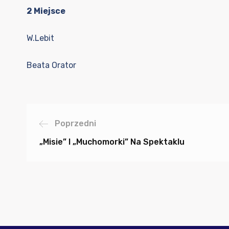
2 Miejsce
W.Lebit
Beata Orator
Poprzedni
„Misie” I „Muchomorki” Na Spektaklu