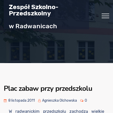
Zespół Szkolno-
Przedszkolny
w Radwanicach
Plac zabaw przy przedszkolu
8 listopada 2011
Agnieszka Olchowska
0
W radwanickim przedszkolu zachodzą wielkie