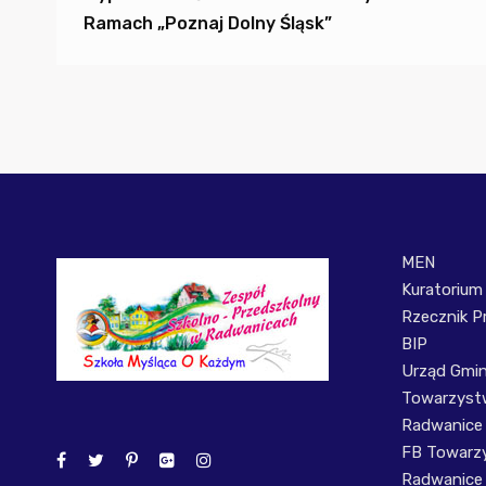
Ramach „Poznaj Dolny Śląsk”
MEN
Kuratorium
Rzecznik P
BIP
Urząd Gmi
Towarzystw
Radwanice
FB Towarzy
Radwanice