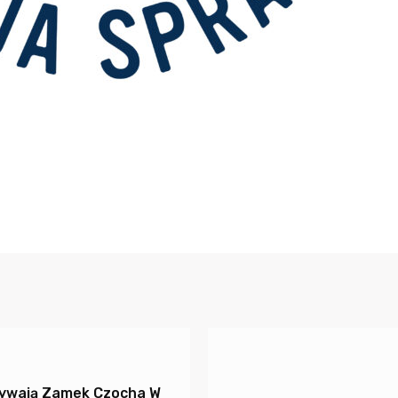
bywają Zamek Czocha W