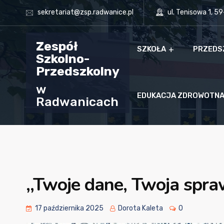
sekretariat@zsp.radwanice.pl
ul. Tenisowa 1, 5
Zespół
SZKOŁA
PRZEDS
Szkolno-
Przedszkolny
w
EDUKACJA ZDROWOTN
Radwanicach
,,Twoje dane, Twoja spr
17 października 2025
Dorota Kaleta
0