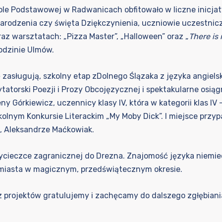
le Podstawowej w Radwanicach obfitowało w liczne inicjat
arodzenia czy święta Dziękczynienia, uczniowie uczestniczy
raz warsztatach: „Pizza Master”, „Halloween” oraz „
There is 
Rodzinie Ulmów.
asługują, szkolny etap zDolnego Ślązaka z języka angiels
atorski Poezji i Prozy Obcojęzycznej i spektakularne osiąg
 Leny Górkiewicz, uczennicy klasy IV, która w kategorii klas I
olnym Konkursie Literackim „My Moby Dick”. I miejsce przypa
ce, Aleksandrze Maćkowiak.
wycieczce zagranicznej do Drezna. Znajomość języka niemie
 miasta w magicznym, przedświątecznym okresie.
projektów gratulujemy i zachęcamy do dalszego zgłębiania