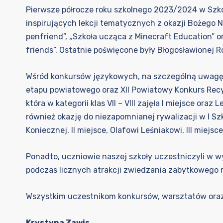
Pierwsze półrocze roku szkolnego 2023/2024 w Szko
inspirujących lekcji tematycznych z okazji Bożego N
penfriend”, „Szkoła ucząca z Minecraft Education” o
friends”. Ostatnie poświęcone były Błogosławionej 
Wśród konkursów językowych, na szczególną uwagę z
etapu powiatowego oraz XII Powiatowy Konkurs Recyt
która w kategorii klas VII – VIII zajęła I miejsce oraz
również okazję do niezapomnianej rywalizacji w I Szk
Koniecznej, II miejsce, Olafowi Leśniakowi, III miejs
Ponadto, uczniowie naszej szkoły uczestniczyli w 
podczas licznych atrakcji zwiedzania zabytkowego
Wszystkim uczestnikom konkursów, warsztatów oraz 
Krystyna Zawis