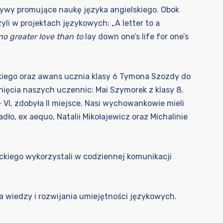
ywy promujące naukę języka angielskiego. Obok
li w projektach językowych: „A letter to a
no greater love than to
lay down one’s life for one’s
kiego oraz awans ucznia klasy 6 Tymona Szozdy do
nięcia naszych uczennic: Mai Szymorek z klasy 8,
V – VI, zdobyła II miejsce. Nasi wychowankowie mieli
dło, ex aequo, Natalii Mikołajewicz oraz Michalinie
ckiego wykorzystali w codziennej komunikacji
 wiedzy i rozwijania umiejętności językowych.