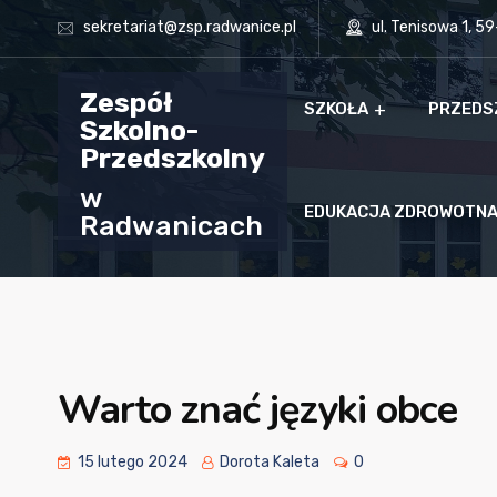
sekretariat@zsp.radwanice.pl
ul. Tenisowa 1, 5
Zespół
SZKOŁA
PRZEDS
Szkolno-
Przedszkolny
w
EDUKACJA ZDROWOTN
Radwanicach
Warto znać języki obce
15 lutego 2024
Dorota Kaleta
0