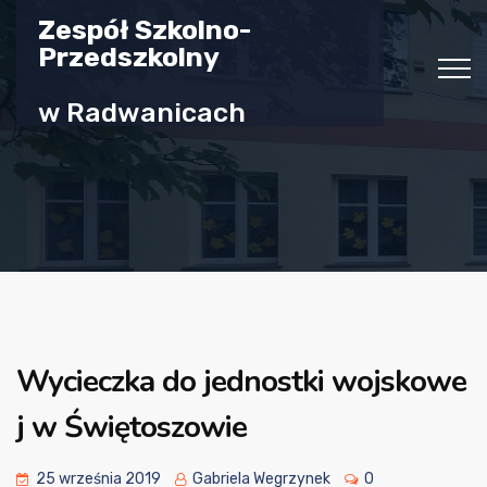
Zespół Szkolno-
Przedszkolny
w Radwanicach
Wycieczka do jednostki wojskowe
j w Świętoszowie
25 września 2019
Gabriela Wegrzynek
0