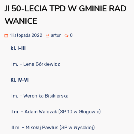
JI 50-LECIA TPD W GMINIE RAD
WANICE
1 listopada 2022
artur
0
kl. I-III
I m. – Lena Górkiewicz
Kl. IV-VI
I m. – Weronika Bisikierska
II m. – Adam Walczak (SP 10 w Głogowie)
III m. – Mikołaj Pawlus (SP w Wysokiej)