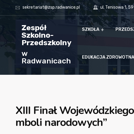
sekretariat@zsp.radwanice.pl
ul. Tenisowa 1, 5
Zespół
SZKOŁA
PRZEDS
Szkolno-
Przedszkolny
w
EDUKACJA ZDROWOTN
Radwanicach
XIII Finał Wojewódzkiego
mboli narodowych”