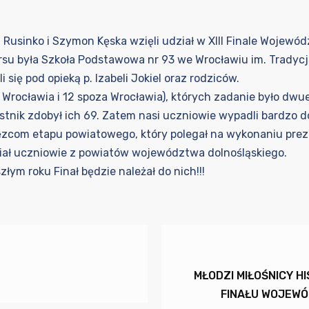
 Rusinko i Szymon Kęska wzięli udział w XIII Finale Wojewó
u była Szkoła Podstawowa nr 93 we Wrocławiu im. Tradycji O
się pod opieką p. Izabeli Jokiel oraz rodziców.
z Wrocławia i 12 spoza Wrocławia), których zadanie było dw
stnik zdobył ich 69. Zatem nasi uczniowie wypadli bardzo d
com etapu powiatowego, który polegał na wykonaniu prezen
dział uczniowie z powiatów województwa dolnośląskiego.
ym roku Finał będzie należał do nich!!!
MŁODZI MIŁOŚNICY H
FINAŁU WOJEWÓ