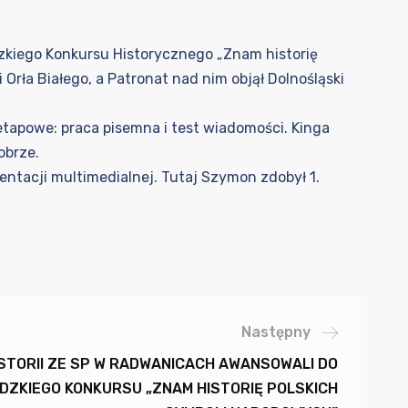
dzkiego Konkursu Historycznego „Znam historię
rła Białego, a Patronat nad nim objął Dolnośląski
uetapowe: praca pisemna i test wiadomości. Kinga
obrze.
tacji multimedialnej. Tutaj Szymon zdobył 1.
Następny
ISTORII ZE SP W RADWANICACH AWANSOWALI DO
DZKIEGO KONKURSU „ZNAM HISTORIĘ POLSKICH