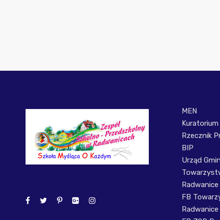
MEN
Kuratorium
Rzecznik P
BIP
Urząd Gmi
Towarzystw
Radwanice
FB Towarzy
Radwanice