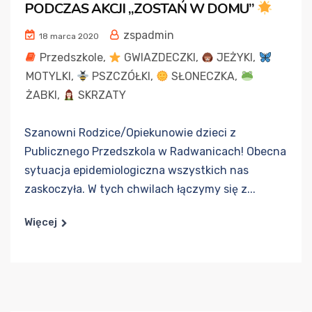
PODCZAS AKCJI „ZOSTAŃ W DOMU”
zspadmin
18 marca 2020
Przedszkole
,
GWIAZDECZKI
,
JEŻYKI
,
MOTYLKI
,
PSZCZÓŁKI
,
SŁONECZKA
,
ŻABKI
,
SKRZATY
Szanowni Rodzice/Opiekunowie dzieci z
Publicznego Przedszkola w Radwanicach! Obecna
sytuacja epidemiologiczna wszystkich nas
zaskoczyła. W tych chwilach łączymy się z...
Więcej