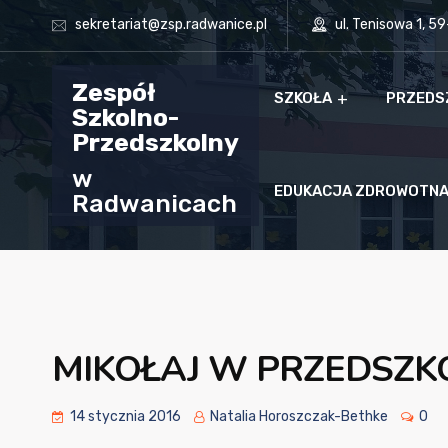
sekretariat@zsp.radwanice.pl
ul. Tenisowa 1, 5
Zespół
SZKOŁA
PRZEDS
Szkolno-
Przedszkolny
w
EDUKACJA ZDROWOTN
Radwanicach
MIKOŁAJ W PRZEDSZK
14 stycznia 2016
Natalia Horoszczak-Bethke
0