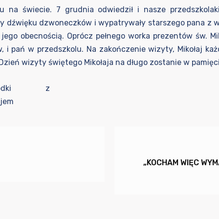
u na świecie. 7 grudnia odwiedził i nasze przedszkolak
ły dźwięku dzwoneczków i wypatrywały starszego pana z wiel
go obecnością. Oprócz pełnego worka prezentów św. Miko
w, i pań w przedszkolu. Na zakończenie wizyty, Mikołaj ka
Dzień wizyty świętego Mikołaja na długo zostanie w pamięc
„KOCHAM WIĘC WYMA