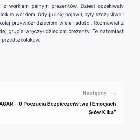
i z workiem pełnym prezentów. Dzieci oczekiwały
kim workiem. Gdy już się pojawił, były szczęśliwe i
łaj przywiózł dzieciom wiele radości. Rozmawiał z
żdej grupie wręczył dzieciom prezenty. Te natomiast
i przedszkolaków.
Następny
GAM – O Poczuciu Bezpieczeństwa I Emocjach
Słów Kilka”