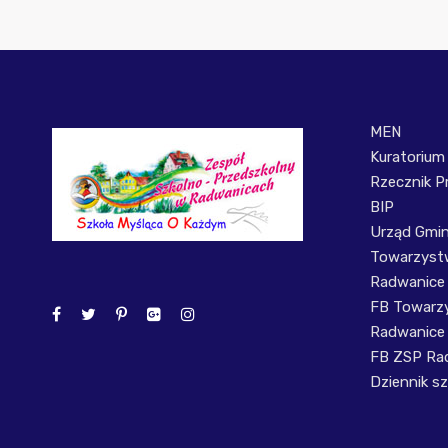
MEN
Kuratorium
Rzecznik P
BIP
Urząd Gmi
Towarzystw
Radwanice
FB Towarzy
Radwanice
FB ZSP Ra
Dziennik sz