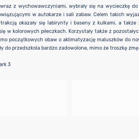
ki”, wraz z wychowawczyniami, wybrały się na wycieczkę d
wiązującymi w autokarze i sali zabaw. Celem takich wyja
atrakcją okazały się labirynty i baseny z kulkami, a także
ię w kolorowych piłeczkach. Korzystały także z pozostałyc
Mimo początkowych obaw o aklimatyzację maluszków do no
iły do przedszkola bardzo zadowolone, mimo że troszkę zm