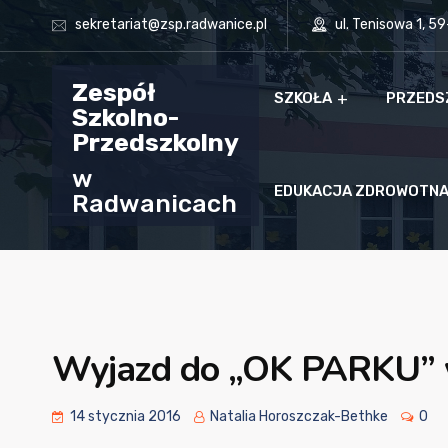
sekretariat@zsp.radwanice.pl
ul. Tenisowa 1, 5
Zespół
SZKOŁA
PRZEDS
Szkolno-
Przedszkolny
w
EDUKACJA ZDROWOTN
Radwanicach
Wyjazd do „OK PARKU” 
14 stycznia 2016
Natalia Horoszczak-Bethke
0