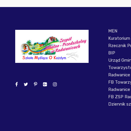
MEN
Kuratorium
Rzecznik P
BIP
Urząd Gmi
Towarzystw
Radwanice
FB Towarzy
Radwanice
FB ZSP Ra
Dziennik sz