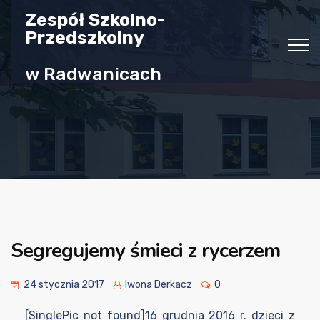
Zespół Szkolno-
Przedszkolny
w Radwanicach
Segregujemy śmieci z rycerzem
24 stycznia 2017
Iwona Derkacz
0
[SinglePic not found]16 grudnia 2016 r. dzieci z