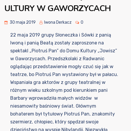
ULTURY W GAWORZYCACH
30 maja 2019
Iwona Derkacz
0
22 maja 2019 grupy Słoneczka i Sówki z panią
Iwoną i panią Beatą zostały zaproszone na
spektakl „Piotruś Pan” do Domu Kultury „Jowisz”
w Gaworzycach. Przedszkolaki z Radwanic
oglądając przedstawienie mogły czuć się jak w
teatrze, bo Piotruś Pan wystawiony był w pałacu.
Wspaniała gra aktorów z grupy teatralnej w
różnym wieku szkolnym pod kierunkiem pani
Barbary wprowadziła małych widzów w
niesamowity baśniowy świat. Głównym
bohaterem był tytułowy Piotruś Pan, znakomity
szermierz, chłopiec, który spędzał swoje
dzieciństwo na wyspie Nibylandii. Niezwykłą