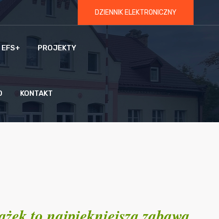
DZIENNIK ELEKTRONICZNY
 EFS+
PROJEKTY
O
KONTAKT
ążek to najpiękniejsza zabawa,