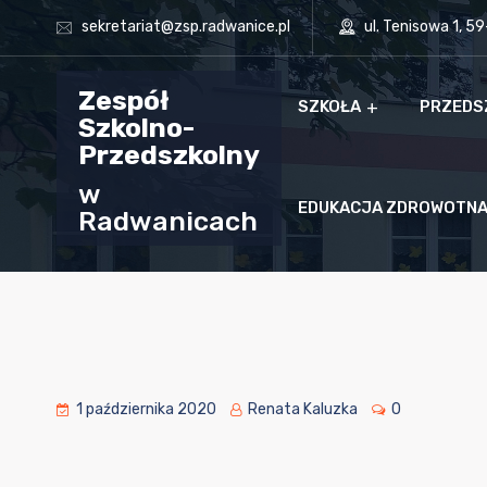
sekretariat@zsp.radwanice.pl
ul. Tenisowa 1, 5
Zespół
SZKOŁA
PRZEDS
Szkolno-
Przedszkolny
w
EDUKACJA ZDROWOTN
Radwanicach
1 października 2020
Renata Kaluzka
0