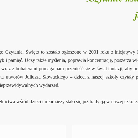
ytania. Święto to zostało ogłoszone w 2001 roku z inicjatywy Po
zyk i pamięć. Uczy także myślenia, poprawia koncentrację, poszerza w
i wraz z bohaterami pomaga nam przenieść się w świat fantazji, aby p
ta utworów Juliusza Słowackiego – dzieci z naszej szkoły czytały p
i nieprzewidywalnych wydarzeń.
elnictwa wśród dzieci i młodzieży stało się już tradycją w naszej szko