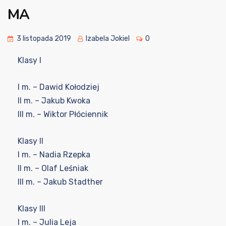
MA
3 listopada 2019
Izabela Jokiel
0
Klasy I
I m. – Dawid Kołodziej
II m. – Jakub Kwoka
III m. – Wiktor Płóciennik
Klasy II
I m. – Nadia Rzepka
II m. – Olaf Leśniak
III m. – Jakub Stadther
Klasy III
I m. – Julia Leja