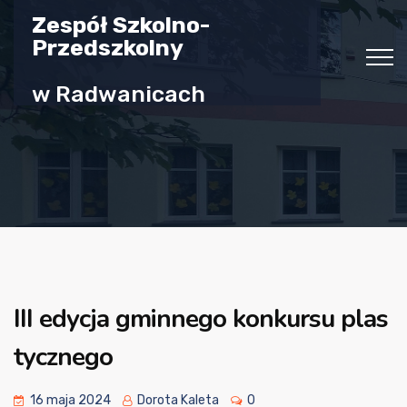
Zespół Szkolno-
Przedszkolny
w Radwanicach
III edycja gminnego konkursu plas
tycznego
16 maja 2024
Dorota Kaleta
0