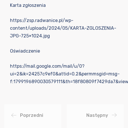
Karta zgłoszenia
https://zsp.radwanice.pl/wp-
content/uploads/2024/05/KARTA-ZGLOSZENIA-
JPG-725×1024.jpg
Oświadczenie
https://mail.google.com/mail/u/0?
ui=2&ik=24257c9ef0&attid=0.2&permmsgid=msg-
f:1799196890030579111&th=18f80809f7429da7&view
Poprzedni
Następny