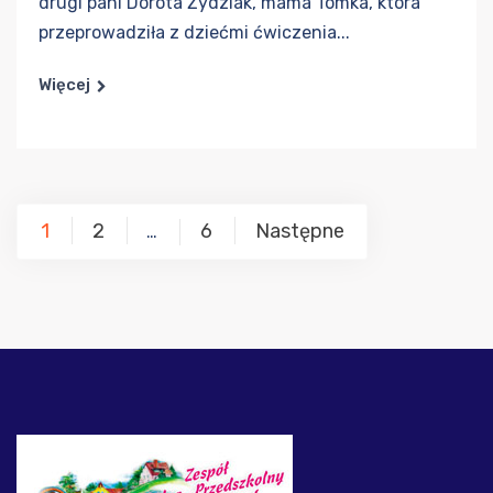
drugi pani Dorota Żydziak, mama Tomka, która
przeprowadziła z dziećmi ćwiczenia...
Więcej
Stronicowanie
1
2
6
Następne
…
wpisów